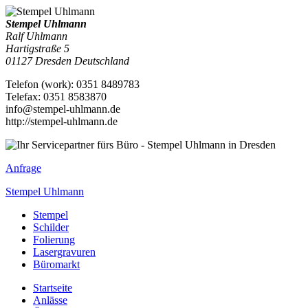
Stempel Uhlmann
Ralf Uhlmann
Hartigstraße 5
01127
Dresden
Deutschland
Telefon
(
work
)
:
0351 8489783
Tele
fax
:
0351 8583870
info@stempel-uhlmann.de
http://stempel-uhlmann.de
Anfrage
Stempel Uhlmann
Stempel
Schilder
Folierung
Lasergravuren
Büromarkt
Startseite
Anlässe