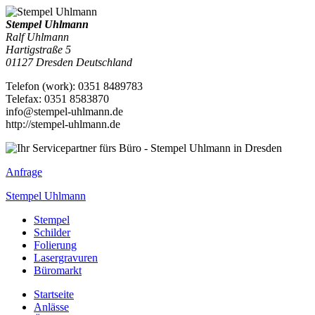
Stempel Uhlmann
Ralf Uhlmann
Hartigstraße 5
01127
Dresden
Deutschland
Telefon
(
work
)
:
0351 8489783
Tele
fax
:
0351 8583870
info@stempel-uhlmann.de
http://stempel-uhlmann.de
Anfrage
Stempel Uhlmann
Stempel
Schilder
Folierung
Lasergravuren
Büromarkt
Startseite
Anlässe